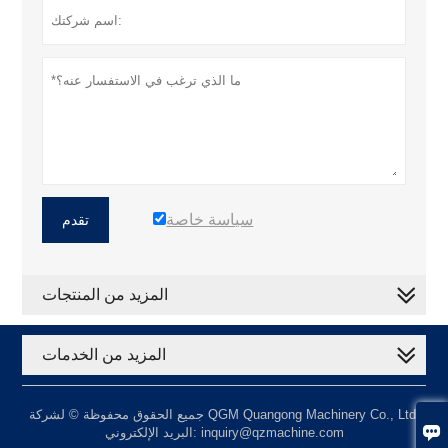
سياسة خاصة
تقدم
المزيد من المنتجات
المزيد من الخدمات
جميع الحقوق محفوظة © لشركة QGM Quangong Machinery Co., Ltd.

البريد الإلكتروني: inquiry@qzmachine.com