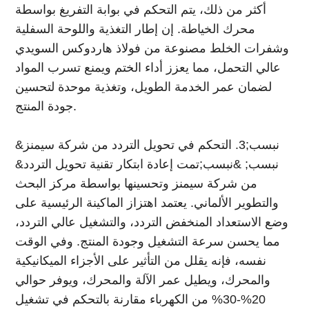
أكثر من ذلك، يتم التحكم في بوابة التفريغ بواسطة
محرك الخياطة. إن إطار التغذية واللوحة السفلية
وشفرات الخلط مصنوعة من فولاذ هاردوكس السويدي
عالي التحمل، مما يعزز أداء الختم ويمنع تسرب المواد
لضمان عمر الخدمة الطويل، وتغذية موحدة لتحسين
جودة المنتج.
&نبسب;3. التحكم في تحويل التردد من شركة سيمنز
&نبسب; &نبسب;تمت إعادة ابتكار تقنية تحويل التردد
من شركة سيمنز وتحسينها بواسطة مركز البحث
والتطوير الألماني. يعتمد اهتزاز الماكينة الرئيسية على
وضع الاستعداد المنخفض التردد، والتشغيل عالي التردد،
مما يحسن سرعة التشغيل وجودة المنتج. وفي الوقت
نفسه، فإنه يقلل من التأثير على الأجزاء الميكانيكية
والمحرك، ويطيل عمر الآلة والمحرك، ويوفر حوالي
20%-30% من الكهرباء مقارنة بالتحكم في تشغيل