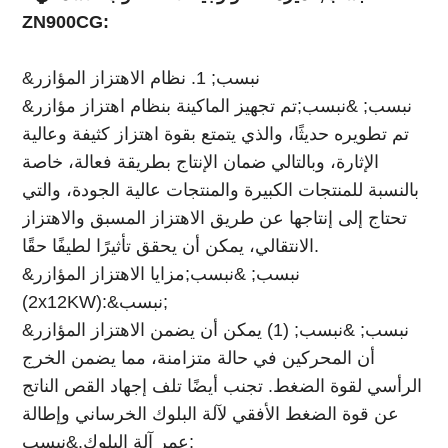
ZN900CG:
&نبسب; 1. نظام الاهتزاز المؤازر
&نبسب; &نبسب;تم تجهيز الماكينة بنظام اهتزاز مؤازر
تم تطويره حديثًا، والذي يتمتع بقوة اهتزاز كثيفة وعالية
الإثارة، وبالتالي ضمان الإنتاج بطريقة فعالة، خاصة
بالنسبة للمنتجات الكبيرة والمنتجات عالية الجودة، والتي
تحتاج إلى إنتاجها عن طريق الاهتزاز المسبق والاهتزاز
الانتقالي، يمكن أن يحقق تأثيرًا لطيفًا حقًا.
&نبسب; &نبسب;مزايا الاهتزاز المؤازر
(2x12KW):&نبسب;
&نبسب; &نبسب; (1) يمكن أن يضمن الاهتزاز المؤازر
أن المحركين في حالة متزامنة، مما يضمن الخرج
الرأسي لقوة الضغط. تجنب أيضًا تلف إجهاد القص الناتج
عن قوة الضغط الأفقي لآلة البلوك الخرساني وإطالة
عمر آلة البلوك.&نبسب;