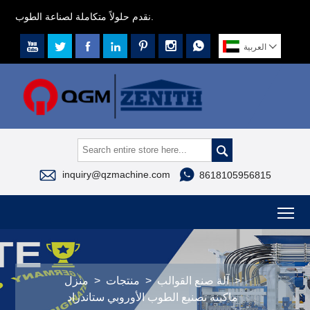
نقدم حلولاً متكاملة لصناعة الطوب.








العربية



inquiry@qzmachine.com
8618105956815
To
>
آلة صنع القوالب
>
منتجات
>
منزل
ماكينة تصنيع الطوب الأوروبي ستاندراد