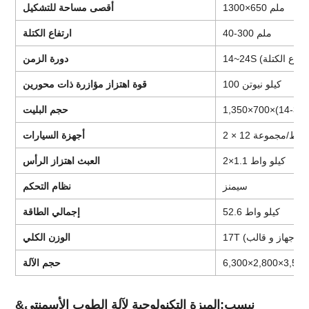
1300×650 ملم
أقصى مساحة للتشكيل
40-300 ملم
ارتفاع الكتلة
دورة الزمن
100 كيلو نيوتن
قوة اهتزاز مؤازرة ذات محورين
حجم البليت
1 كيلو واط/مجموعة
أجهزة السيارات
2×1.1 كيلو واط
العبث اهتزاز الرأس
سيمنز
نظام التحكم
52.6 كيلو واط
إجمالي الطاقة
الوزن الكلي
حجم الآلة
&نبسب;الميزة التكنولوجية لآلة الطوب الأسمنتي