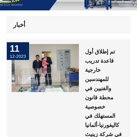
أخبار
11
تم إطلاق أول
12-2023
قاعدة تدريب
خارجية
للمهندسين
والفنيين في
محطة قانون
خصوصية
المستهلك في
كاليفورنيا-ألمانيا
في شركة زينيث