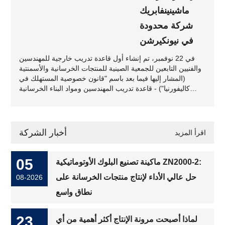
ماشينينفابريك
شركة محدودة
في نيونكيرشن
في 22 نوفمبر، تم إنشاء أول قاعدة تدريب خارجية للمهندسين
والفنيين التابعين للجمعية الصينية للمنتجات الخرسانية والأسمنتية
(المشار إليها فيما بعد باسم "قانون خصوصية المستهلك في
كاليفورنيا") - قاعدة تدريب المهندسين ومواد البناء الخرسانية
الصديقة للبيئة لصناعة المنتجات الخرسانية والأسمنتية (محطة
ألمانيا) - تم إطلاقه في شركة زينيث ماشينينفابريك شركة
محدودة (المشار إليها فيما يلي باسم زينيث) في نيونكيرشن،
سارلاند....
أخبار الشركة
اقرأ المزيد
05
ماكينة تصنيع البلوك الأوتوماتيكية ZN2000-2:
حل عالي الأداء لإنتاج منتجات الخرسانة على
08-2026
نطاق واسع
23
لماذا أصبحت مرونة الإنتاج أكثر أهمية من أي