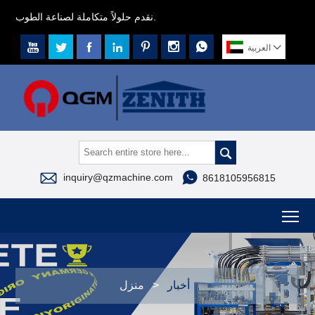
نقدم حلولاً متكاملة لصناعة الطوب.








العربية



inquiry@qzmachine.com
8618105956815
To
أخبار
>
منزل