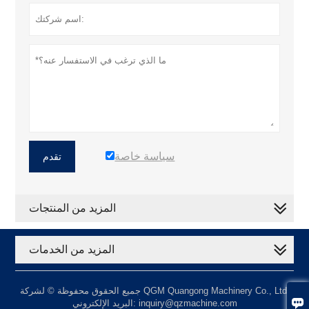
سياسة خاصة
تقدم
المزيد من المنتجات
المزيد من الخدمات
جميع الحقوق محفوظة © لشركة QGM Quangong Machinery Co., Ltd.

البريد الإلكتروني: inquiry@qzmachine.com