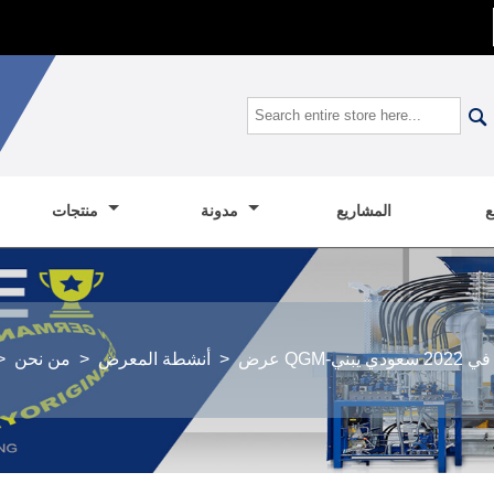

المشاريع
مدونة
منتجات
20 سعودي يبني
>
أنشطة المعرض
>
من نحن
>