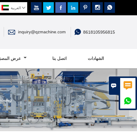








العربية


inquiry@qzmachine.com
8618105956815
الشهادات
اتصل بنا
عرض المصنع


عرض QGM-زينيث في 22
