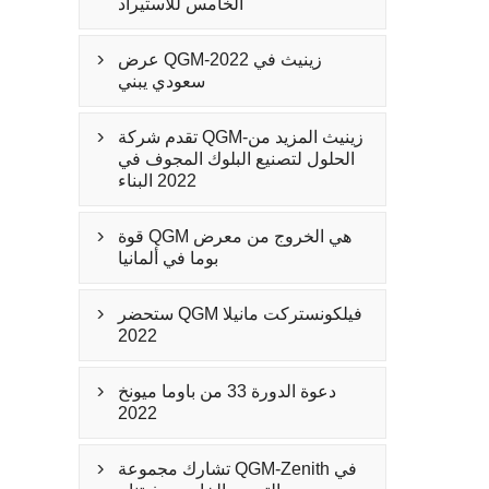
الخامس للاستيراد
عرض QGM-زينيث في 2022

سعودي يبني
تقدم شركة QGM-زينيث المزيد من

الحلول لتصنيع البلوك المجوف في
2022 البناء
قوة QGM هي الخروج من معرض

بوما في ألمانيا
ستحضر QGM فيلكونستركت مانيلا

2022
دعوة الدورة 33 من باوما ميونخ

2022
تشارك مجموعة QGM-Zenith في
