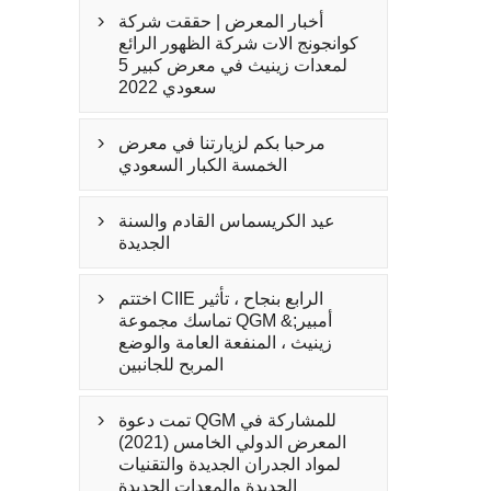
أخبار المعرض | حققت شركة

كوانجونج الات شركة الظهور الرائع
لمعدات زينيث في معرض كبير 5
سعودي 2022
مرحبا بكم لزيارتنا في معرض

الخمسة الكبار السعودي
عيد الكريسماس القادم والسنة

الجديدة
اختتم CIIE الرابع بنجاح ، تأثير

تماسك مجموعة QGM &أمبير;
زينيث ، المنفعة العامة والوضع
المربح للجانبين
تمت دعوة QGM للمشاركة في

المعرض الدولي الخامس (2021)
لمواد الجدران الجديدة والتقنيات
الجديدة والمعدات الجديدة