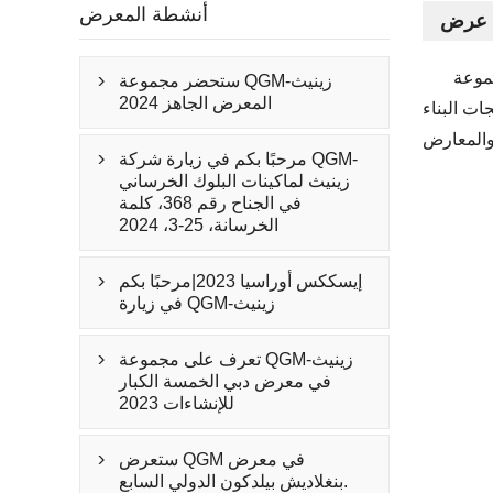
أنشطة المعرض
لبناء هو معرض دولي لتكنولوجيا البناء ومواد
ستحضر مجموعة QGM-زينيث

المعرض الجاهز 2024
ات البناء
مرحبًا بكم في زيارة شركة QGM-

زينيث لماكينات البلوك الخرساني
في الجناح رقم 368، كلمة
الخرسانة، 25-3، 2024
إيسككس أوراسيا 2023|مرحبًا بكم

في زيارة QGM-زينيث
تعرف على مجموعة QGM-زينيث

في معرض دبي الخمسة الكبار
للإنشاءات 2023
ستعرض QGM في معرض

بنغلاديش بيلدكون الدولي السابع.