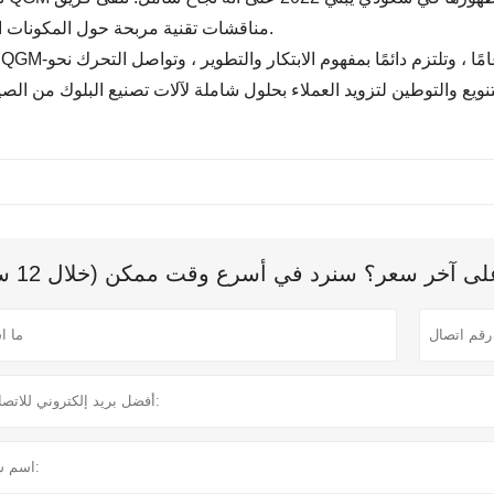
مناقشات تقنية مربحة حول المكونات المعروضة.
 آخر سعر؟ سنرد في أسرع وقت ممكن (خلال 12 ساعة)