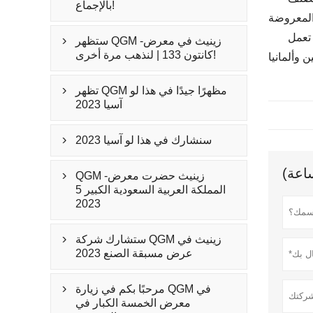
بالإجماع!
تعمل QGM-زينيث مجموعة بعمق في صناعة البناء لأكثر من 40 عامًا ، وتلتزم دائمًا بمفهوم الابتكار والتطوير ، وتواصل التحرك نحو
ستظهر QGM -زينيث في معرض

كانتون 133 | لنذهب مرة أخرى!
تظهر QGM مظهرًا جيدًا في هذا لو

آسيا 2023
سنشارك في هذا لو آسيا 2023

QGM -زينيث حضرت معرض

المملكة العربية السعودية الكبير 5
2023
ستشارك شركة QGM زينيث في

عرض مسبقة الصنع 2023
مرحبًا بكم في زيارة QGM في

معرض الخمسة الكبار في