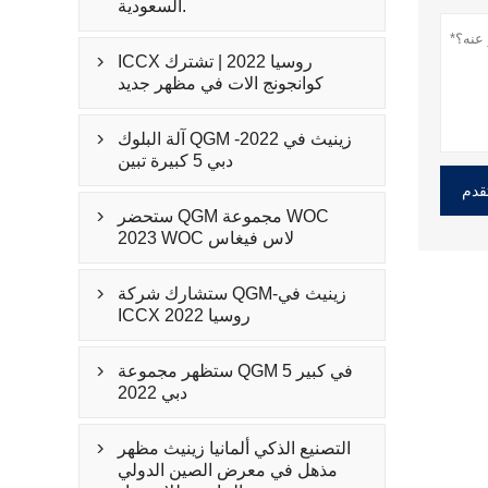
السعودية.
ICCX روسيا 2022 | تشترك

كوانجونج الات في مظهر جديد
آلة البلوك QGM -زينيث في 2022

دبي 5 كبيرة تبين
قدم
ستحضر QGM مجموعة WOC

2023 WOC لاس فيغاس
ستشارك شركة QGM-زينيث في

ICCX روسيا 2022
ستظهر مجموعة QGM في كبير 5

دبي 2022
التصنيع الذكي ألمانيا زينيث مظهر

مذهل في معرض الصين الدولي