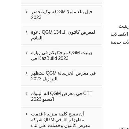
سوف تحضر QGM فيل بناء مانيلا

2023
 التجاريين
دعوة QGM لمعرض كانتون الـ 134

الاتصالات
القادم
مرحبًا بكم في زيارة QGM-زينيث

في KazBuild 2023
ستظهر QGM في معرض الخرسانة

البرازيل 2023
آلة البلوك QGM في معرض CTT

اكسبو 2023
أن تصبح كلمة منزلية! قدمت

شركة QGM مظهرًا رائعًا في
معرض كانتون وحصلت على ثناء
ورها في سعودي يبني 2022 على أنه نجاح شامل. تلقى فريق QGM بأكمله ردود فعل إيجابية من العملاء وعقدوا