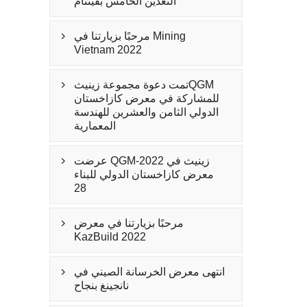
التعدين الخامس بفيتنام
مرحبًا بزيارتنا في Mining

Vietnam 2022
تمت دعوة مجموعة زينيثQGM

للمشاركة في معرض كازاخستان
الدولي الثامن والعشرين للهندسة
المعمارية
عرضت QGM-زينيث في 2022

معرض كازاخستان الدولي للبناء
28
مرحبًا بزيارتنا في معرض

KazBuild 2022
انتهى معرض الخرسانة الصيني في

نانجينغ بنجاح