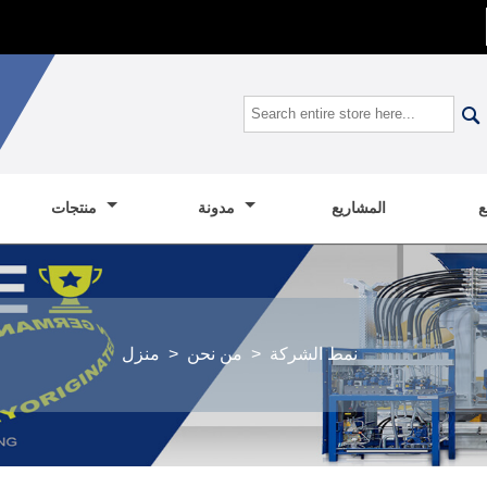

المشاريع
مدونة
منتجات
نمط الشركة
>
من نحن
>
منزل