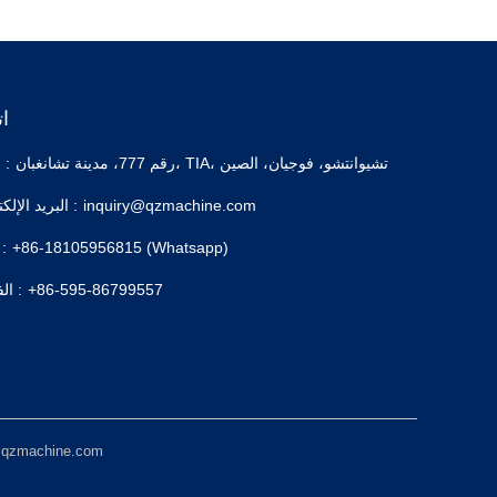
ا
رقم 777، مدينة تشانغبان، TIA، تشيوانتشو، فوجيان، الصين
عنوان :
inquiry@qzmachine.com
البريد الإلكتروني :
+86-18105956815 (Whatsapp)
هاتف 
+86-595-86799557
الفاكس :
جميع الحقوق محفوظة © لشركة QGM Quangong Machinery Co., Ltd. ال