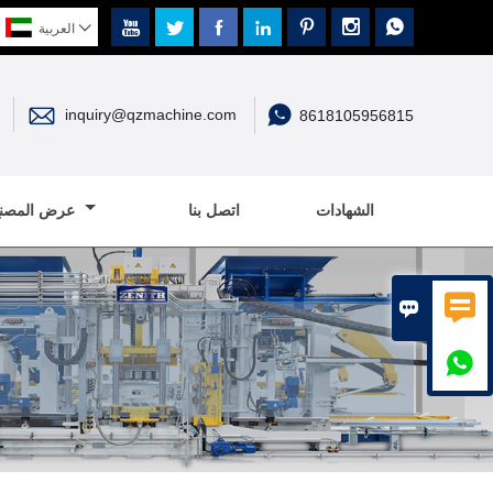








العربية


inquiry@qzmachine.com
8618105956815
الشهادات
اتصل بنا
عرض المصنع


