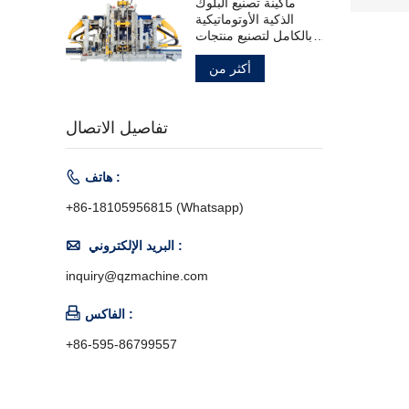
ماكينة تصنيع البلوك
الذكية الأوتوماتيكية
بالكامل لتصنيع منتجات
الخرسانة
أكثر من
تفاصيل الاتصال

هاتف :
+86-18105956815 (Whatsapp)

البريد الإلكتروني :
inquiry@qzmachine.com

الفاكس :
+86-595-86799557