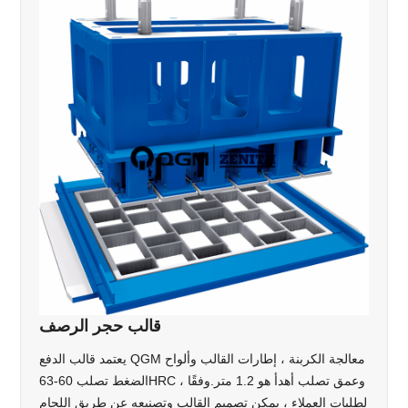
قالب حجر الرصف
يعتمد قالب الدفع QGM معالجة الكربنة ، إطارات القالب وألواح
الضغط تصلب 60-63HRC ، وعمق تصلب أهدأ هو 1.2 متر.وفقًا
لطلبات العملاء ، يمكن تصميم القالب وتصنيعه عن طريق اللحام