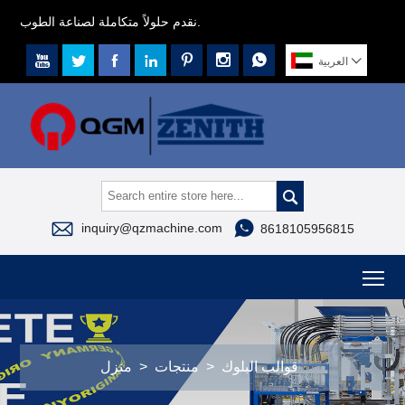
نقدم حلولاً متكاملة لصناعة الطوب.








العربية



inquiry@qzmachine.com
8618105956815
To
قوالب البلوك
>
منتجات
>
منزل