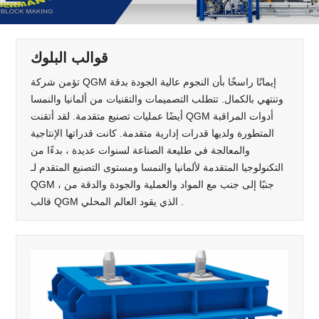
قوالب البلوك
تؤمن شركة QGM إيمانًا راسخًا بأن النجوم عالية الجودة بدقة
وتنتهي بالكمال. تتطلب التصميمات والتقنيات من ألمانيا والنمسا
أيضًا عمليات تصنيع متقدمة. لقد أتقنت QGM أدوات المراقبة
المتطورة ولديها قدرات إدارية متقدمة. كانت قدراتها الإنتاجية
والمعالجة في طليعة الصناعة لسنوات عديدة ، بدءًا من
التكنولوجيا المتقدمة لألمانيا والنمسا ومستوى التصنيع المتقدم لـ
QGM ، جنبًا إلى جنب مع المواد والعملية والجودة والدقة من
قالب QGM الذي يقود العالم المحلي .