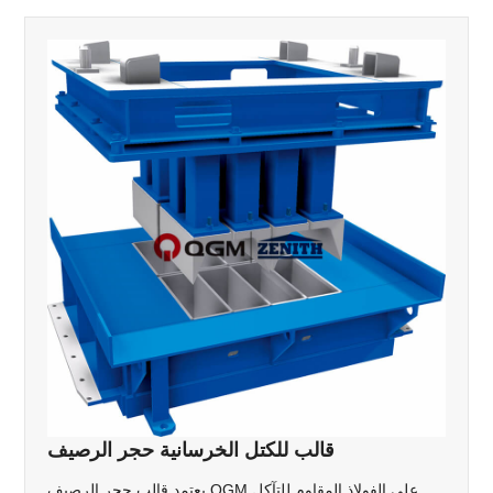
قالب للكتل الخرسانية حجر الرصيف
يعتمد قالب حجر الرصيف QGM على الفولاذ المقاوم للتآكل