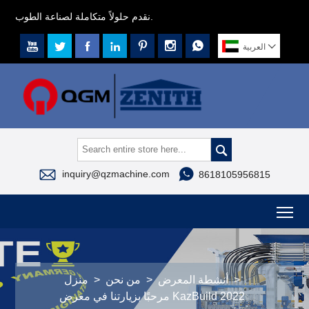
نقدم حلولاً متكاملة لصناعة الطوب.








العربية



inquiry@qzmachine.com
8618105956815
To
>
أنشطة المعرض
>
من نحن
>
منزل
مرحبًا بزيارتنا في معرض KazBuild 2022