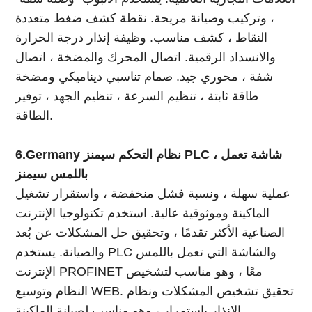
، وتركيب وصيانة مريحة. نقطة كشف ضغط متعددة
النقاط ، كشف مناسب. وظيفة إنذار درجة الحرارة
والانسداد الرقمية. اتصال المحرك والمضخة ، اتصال
شفة ، محوري جيد. صمام تناسبي ديناميكي ومضخة
طاقة ثابتة ، تنظيم السرعة ، تنظيم الجهد ، توفير
الطاقة.
6.Germany نظام التحكم سيمنز PLC ، شاشة تعمل
باللمس سيمنز
عملية سهلة ، ونسبة فشل منخفضة ، واستقرار تشغيل
الماكينة وموثوقية عالية. استخدم تكنولوجيا الإنترنت
الصناعية الأكثر تقدمًا ، وتحقيق حل المشكلات عن بُعد
والصيانة. يستخدم PLC والشاشة التي تعمل باللمس
الإنترنت PROFINET معًا ، وهو مناسب لتشخيص
النظام وتوسيع WEB. تحقيق تشخيص المشكلات ونظام
الإنذار باستمرار ، وهو مناسب لصيانة الماكينة