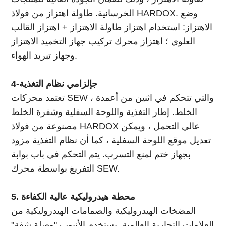
الخرسانية. طاولة اهتزاز من فولاذ HARDOX. وضع
الاهتزاز: استخدام اهتزاز طاولة الاهتزاز + اهتزاز القالب
العلوي ؛ اهتزاز محرك تركيب جهاز التخميد الاهتزاز
وجهاز تبريد الهواء.
4-ج
إلزامي
نظام التغذية
تعتمد محركات SEW ، والتي تتحكم في اثنين من أعمدة
الخلط. إطار التغذية واللوحة السفلية وشفرة الخلط
مصنوعة من فولاذ HARDOX عالي التحمل ، ويمكن
تعديل موقع اللوحة السفلية ، كما أن نظام التغذية مزود
بجهاز ختم لمنع التسرب. يتم التحكم في باب بوابة
التفريغ بواسطة محرك SEW.
5. محطة هيدروليكية عالية الكفاءة
المضخات الهيدروليكية والصمامات الهيدروليكية من
العلامات التجارية العالمية. يستخدم الأنبوب "وصلة شفة"