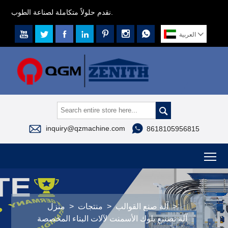
نقدم حلولاً متكاملة لصناعة الطوب.








العربية



inquiry@qzmachine.com
8618105956815
To
>
آلة صنع القوالب
>
منتجات
>
منزل
آلة تصنيع بلوك الأسمنت لآلات البناء المخصصة