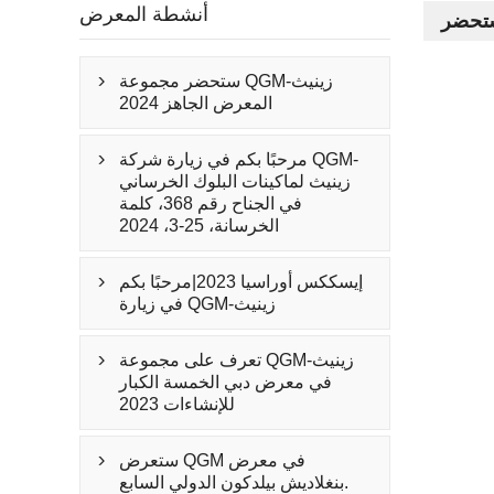
أنشطة المعرض
ستحضر مجموعة QGM-زينيث

المعرض الجاهز 2024
مرحبًا بكم في زيارة شركة QGM-

زينيث لماكينات البلوك الخرساني
في الجناح رقم 368، كلمة
الخرسانة، 25-3، 2024
إيسككس أوراسيا 2023|مرحبًا بكم

في زيارة QGM-زينيث
تعرف على مجموعة QGM-زينيث

في معرض دبي الخمسة الكبار
للإنشاءات 2023
ستعرض QGM في معرض

بنغلاديش بيلدكون الدولي السابع.