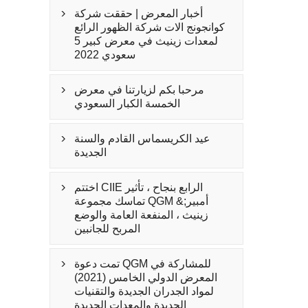
أخبار المعرض | حققت شركة

كوانجونج الات شركة الظهور الرائع
لمعدات زينيث في معرض كبير 5
سعودي 2022
مرحبا بكم لزيارتنا في معرض

الخمسة الكبار السعودي
عيد الكريسماس القادم والسنة

الجديدة
اختتم CIIE الرابع بنجاح ، تأثير

تماسك مجموعة QGM &أمبير;
زينيث ، المنفعة العامة والوضع
المربح للجانبين
تمت دعوة QGM للمشاركة في

المعرض الدولي الخامس (2021)
لمواد الجدران الجديدة والتقنيات
الجديدة والمعدات الجديدة