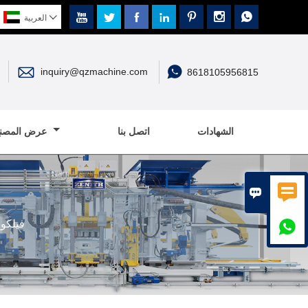








العربية


inquiry@qzmachine.com
8618105956815
الشهادات
اتصل بنا
عرض المصنع


ستحضر QGM
