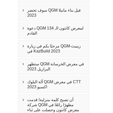
سوف تحضر QGM فيل بناء مانيلا

2023
دعوة QGM لمعرض كانتون الـ 134

القادم
مرحبًا بكم في زيارة QGM-زينيث

في KazBuild 2023
ستظهر QGM في معرض الخرسانة

البرازيل 2023
آلة البلوك QGM في معرض CTT

اكسبو 2023
أن تصبح كلمة منزلية! قدمت

شركة QGM مظهرًا رائعًا في
معرض كانتون وحصلت على ثناء