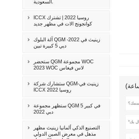
السعودية.
ICCX روسيا 2022 | تشترك

كوانجونج الات في مظهر جديد
آلة البلوك QGM -زينيث في 2022

دبي 5 كبيرة تبين
ستحضر QGM مجموعة WOC

2023 WOC لاس فيغاس
ستشارك شركة QGM-زينيث في

ICCX روسيا 2022
ستظهر مجموعة QGM في كبير 5

دبي 2022
التصنيع الذكي ألمانيا زينيث مظهر

مذهل في معرض الصين الدولي