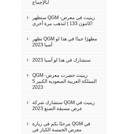
بالإجماع!
ستظهر QGM -زينيث في معرض

كانتون 133 | لنذهب مرة أخرى!
تظهر QGM مظهرًا جيدًا في هذا لو

آسيا 2023
سنشارك في هذا لو آسيا 2023

QGM -زينيث حضرت معرض

المملكة العربية السعودية الكبير 5
2023
ستشارك شركة QGM زينيث في

عرض مسبقة الصنع 2023
مرحبًا بكم في زيارة QGM في

معرض الخمسة الكبار في