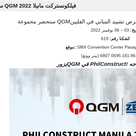
ستحضر QGM فيلكونستركت مانيلا 2022
ستحضر مجموعة QGM
يخ:
03 ~ 06 نوفمبر 2022
كشكنا رقم:
619
موقع:
ر وونغ)
QGM
يزور