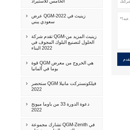
الخامس للاستيراد
عرض QGM-زينيث في 2022

سعودي يبني
تقدم شركة QGM-زينيث المزيد من

الحلول لتصنيع البلوك المجوف في
2022 البناء
قدم
قوة QGM هي الخروج من معرض

بوما في ألمانيا
ستحضر QGM فيلكونستركت مانيلا

2022
دعوة الدورة 33 من باوما ميونخ

2022
تشارك مجموعة QGM-Zenith في
