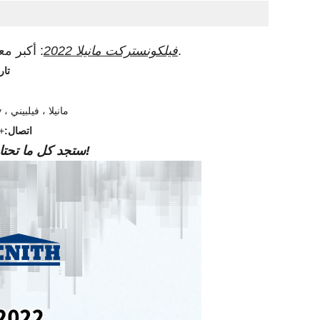
: أكبر معرض تشييد المباني في الفلبين.
فيلكونستركت مانيلا 2022
تار
SMX Convention Center Pasay ، مانيلا ،
فيلبيني
اتصال:
+86 181 0595 6807 (بيت
في PhilConstruct! ستجد كل ما تحتاجه!