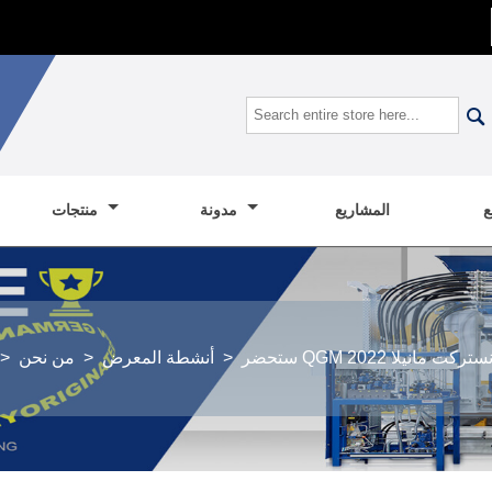

المشاريع
مدونة
منتجات
 فيلكونستركت مانيلا 2022
>
أنشطة المعرض
>
من نحن
>