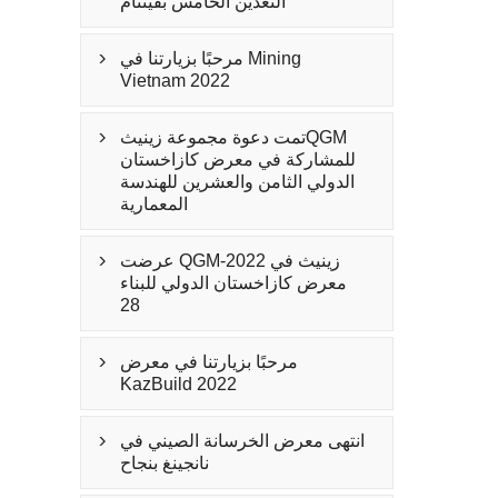
التعدين الخامس بفيتنام
مرحبًا بزيارتنا في Mining

Vietnam 2022
تمت دعوة مجموعة زينيثQGM

للمشاركة في معرض كازاخستان
الدولي الثامن والعشرين للهندسة
المعمارية
عرضت QGM-زينيث في 2022

معرض كازاخستان الدولي للبناء
28
مرحبًا بزيارتنا في معرض

KazBuild 2022
انتهى معرض الخرسانة الصيني في

نانجينغ بنجاح