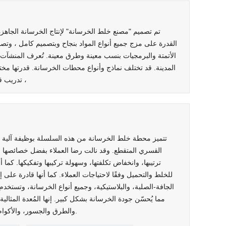
تم تصميم "مصنع خلط الخرسانة" لإنتاج الخرسانة الجاهز
القدرة على مزج جميع أنواع المواد بنجاح وبتصميم كامل ، وتص
الأتمتة والبرمجيات بنسب معينة وطرق معينة. تُعرف المنشآت ا
المدينة. قد تختلف نماذج وأنواع محطات الخرسانة. قدرتها مختلف
تدريب قصير على الأتمتة ، يمكن استخدام محطة خلط الخرسانة. يوجد في المصنع دلاء مجمعة ،
تتميز محطة خلط الخرسانة من هذه السلسلة بوظيفة آلية 
القسري المتقطع. وقد نالت رضا العملاء بفضل خصائصها ال
ترتيبها، وانخفاض تكلفتها، وسهولة تركيبها وتفكيكها. كما
للخلط والتحميل وفقًا لاحتياجات العملاء. كما أنها قادرة على
الجافة-الصلبة، والبلاستيكية، وجميع أنواع الخرسانة، وتستخد
مما يُحسّن جودة الخرسانة بشكل كبير. إنها المُعدة المثالي
والطرق والجسور، والأكوام الأنبوبية، ومصانع الخرسانة الجاهزة.