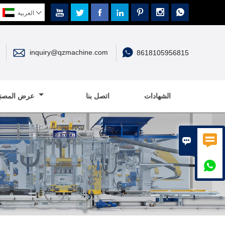








العربية


inquiry@qzmachine.com
8618105956815
الشهادات
اتصل بنا
عرض المصنع


