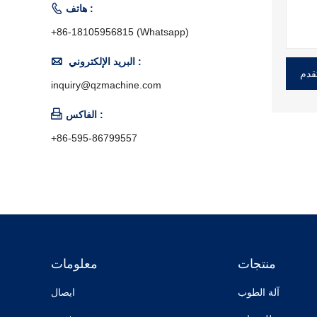

هاتف :
+86-18105956815 (Whatsapp)

البريد الإلكتروني :
قدم
inquiry@qzmachine.com

الفاكس :
+86-595-86799557
منتجات
معلومات
آلة الطوب
ايصال