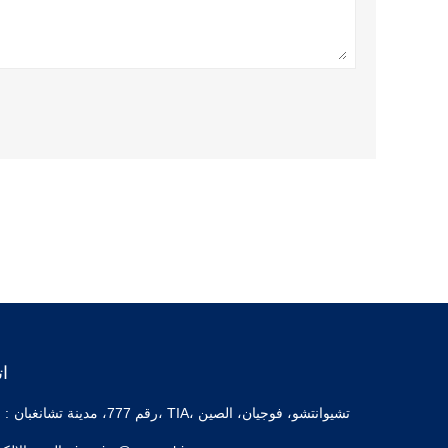
ا
رقم 777، مدينة تشانغبان، TIA، تشيوانتشو، فوجيان، الصين
عنوان :