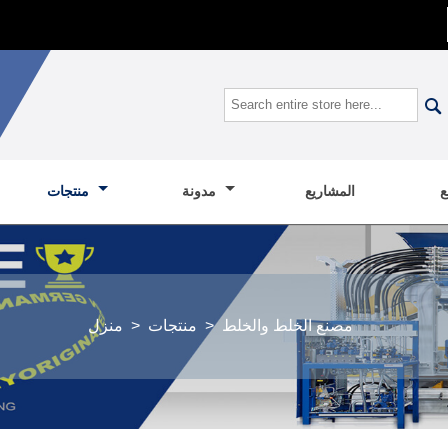

المشاريع
مدونة
منتجات
مصنع الخلط والخلط
>
منتجات
>
منزل