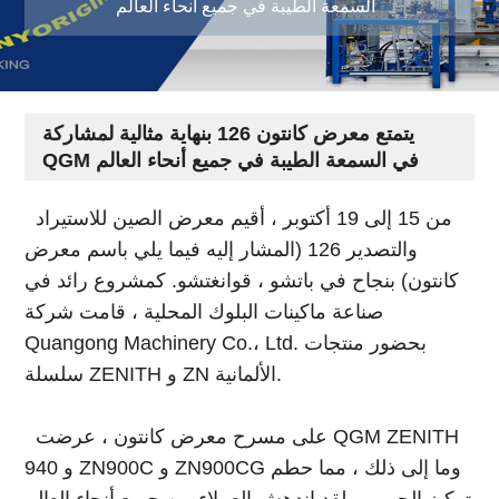
السمعة الطيبة في جميع أنحاء العالم
يتمتع معرض كانتون 126 بنهاية مثالية لمشاركة
QGM في السمعة الطيبة في جميع أنحاء العالم
من 15 إلى 19 أكتوبر ، أقيم معرض الصين للاستيراد
والتصدير 126 (المشار إليه فيما يلي باسم معرض
كانتون) بنجاح في باتشو ، قوانغتشو. كمشروع رائد في
صناعة ماكينات البلوك المحلية ، قامت شركة
Quangong Machinery Co.، Ltd. بحضور منتجات
سلسلة ZENITH و ZN الألمانية.
على مسرح معرض كانتون ، عرضت QGM ZENITH
940 و ZN900C و ZN900CG وما إلى ذلك ، مما حطم
تركيز الجمهور. لقد اندهش العملاء من جميع أنحاء العالم