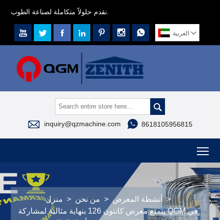
نقدم حلولاً متكاملة لصناعة الطوب.








العربية



inquiry@qzmachine.com
8618105956815
To
>
أنشطة المعرض
>
من نحن
>
منزل
يتمتع معرض كانتون 126 بنهاية مثالية لمشاركة QGM في