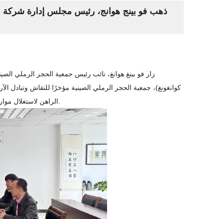
ذهب فو بينج هوانج، رئيس مجلس إدارة شركة فوج
زار فو بينغ هوانغ، نائب رئيس جمعية الحجر الرملي الصي
كوانغونغ)، جمعية الحجر الرملي الصينية مؤخرًا للنقاش وتبادل ا
الراهن لاستغلال موارد النفايات الصلبة. ورافق ليو كوي، وزير الصناعة في جمعية الحجر الرملي الصينية، النقاش.