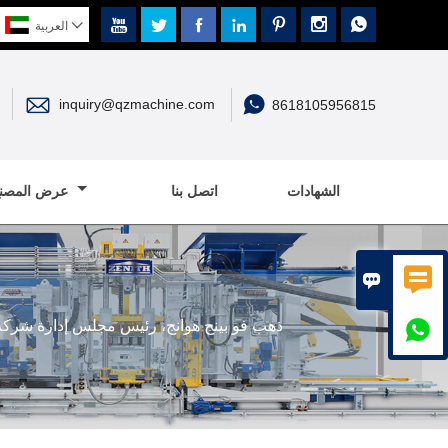








العربية


inquiry@qzmachine.com
8618105956815
الشهادات
اتصل بنا
عرض المصنع


ذهب فو بينج هوانج، رئيس مجلس إدارة شركة ف
