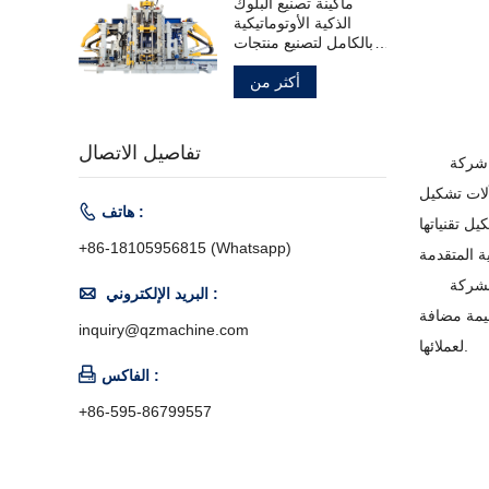
ماكينة تصنيع البلوك
الذكية الأوتوماتيكية
بالكامل لتصنيع منتجات
الخرسانة
أكثر من
تفاصيل الاتصال
شو بمقاطعة فوجيان، وتغطي مساحة ٣٥٠ مو. وهي شركة
آلات تشكيل

هاتف :
ل تقنياتها
+86-18105956815 (Whatsapp)
تسعى الشركة

البريد الإلكتروني :
قيمة مضافة
inquiry@qzmachine.com
لعملائها.

الفاكس :
+86-595-86799557