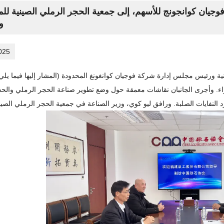
يان كوانجونج للأسهم، إلى جمعية الحجر الرملي الصينية للم
وا
025
نية ورئيس مجلس إدارة شركة فوجيان كوانغونغ المحدودة (المشار إليها فيما يلي
لآراء. وأجرى الجانبان نقاشات معمقة حول وضع تطوير صناعة الحجر الرملي والح