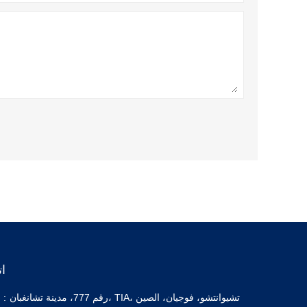
ا
رقم 777، مدينة تشانغبان، TIA، تشيوانتشو، فوجيان، الصين
عنوان :