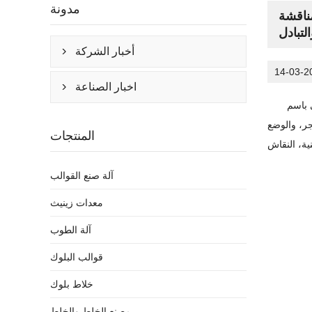
مدونة
ناقشة
لتبادل
أخبار الشركة

14-03-2
اخبار الصناعة

 باسم
جر، والوضع
المنتجات
آلة صنع القوالب
معدات زينيث
آلة الطوب
قوالب البلوك
خلاط بلوك
مصنع الخلط والخلط