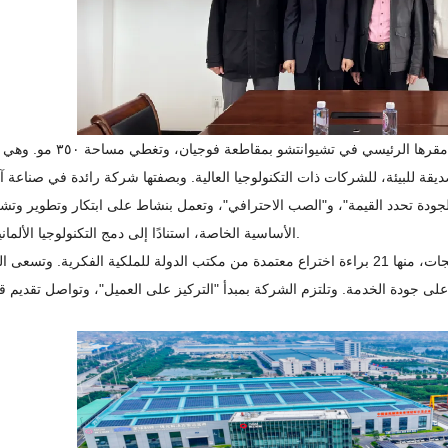
تأسست شركة فوجيان كوانغونغ المحدودة عام ١٩٧٩، ويقع مقرها الرئيسي في تشيوانت
ة للبيئة، للشركات ذات التكنولوجيا العالية. وبصفتها شركة رائدة في صناعة 
"الجودة تحدد القيمة"، و"الصب الاحترافي"، وتعمل بنشاط على ابتكار وتطوير وتشكي
الأساسية الخاصة، استنادًا إلى دمج التكنولوجيا الألمانية المتقدمة.
حتى الآن، حصلت الشركة على أكثر من 300 براءة اختراع للمنتجات، منها 21 براءة اختراع معتمدة من مكتب الدولة للملكية الفكرية. و
لى جودة الخدمة. وتلتزم الشركة بمبدأ "التركيز على العميل"، وتواصل تقديم 