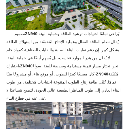
يُراعي تمامًا احتياجات ترشيد الطاقة وحماية البيئة.
ZN940
تصميم
يُقلل نظام الطاقة الفعال وعملية الإنتاج المُحسّنة من استهلاك الطاقة
بشكل كبير. إن دعم نفايات البناء الصلبة والنفايات الصناعية كمواد خام
لا يُقلل من هدر الموارد فحسب، بل يُسهم أيضًا في حماية البيئة.
نحن نختار مسار تنمية مستدامة وصديقة للبيئة. سواءً
ZN940
باختيارك
مُكيّفة
ZN940
كان مصنعًا كبيرًا للطوب، أو موقع بناء، أو مشروعًا بيئيًا،
تمامًا. تُلبّي طاقة إنتاج الطوب المتنوعة احتياجات مُختلفة، من طوب
البناء العادي إلى طوب المناظر الطبيعية عالي الجودة، لتصبح مُساعدًا لا
غنى عنه في قطاع البناء.