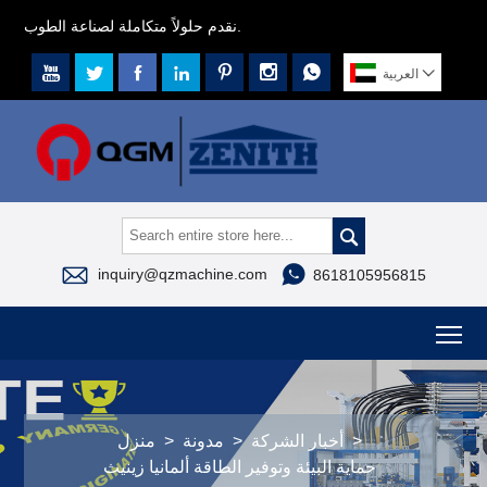
نقدم حلولاً متكاملة لصناعة الطوب.








العربية



inquiry@qzmachine.com
8618105956815
To
>
أخبار الشركة
>
مدونة
>
منزل
حماية البيئة وتوفير الطاقة ألمانيا زينيث