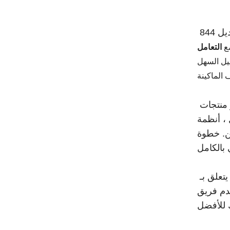
أفضل مفهوم اقتصادي عالميًا للإنتاج الضخم للأرضيات المتشابكة والمنتجات المماثلة ذات الجودة العالية. الموديل 844
ع
التعامل
غيل السهل
 منتجات
 ، أنظمة
حن. خطوة
عدة الكاملة خلال مرحلة مبكرة لضمان نجاحك ،