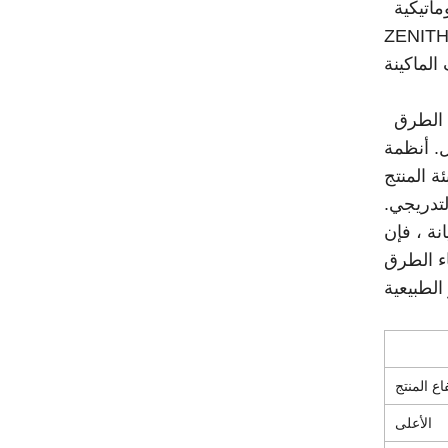
تم تصميم آلة تصنيع الطوب الأوتوماتيكية QGM Zenith في ألمانيا بتكنولوجيا تحويل التردد. تحتوي آلة البلوك من QGM
 العديد من المزايا ： لوحة المشغل التي تعمل باللمس المبتكرة ذات القائمة المرئية الثورية ، تجعل من
جنبًا إلى جنب مع ألواح الرصف ، قد ينتج الموديل 844 مجموعة متنوعة من المنتجات ذات الصلة من حجارة رصيف الطرق
ل. أنظمة
ة المنتج
لتدريجي.
نة ، فإن
يل 844: الاختيار الأمثل لبناء الطرق
اع المنتج
الأعلى