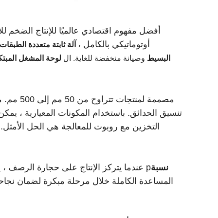
أوتوماتيكي بالكامل ،
آلة ثابتة متعددة الطبقات
البسيط
وصيانة منخفضة للغاية. ال
لوحة المشغل المبتك
مصممة لمنتجات تتراوح من 50 مم إلى 500 مم. مع
تنسيق الحدائق. باستخدام المكونات المعيارية ، يمكن 
التخزين مع روبوت للمعالجة هي الحل الأمثل.
نسبة
عندما يتركز الإنتاج على حجارة الرصف ، يكون الموديل 844 أفضل بكثير من مصانع الألواح المفردة فيما يتعلق بـ p