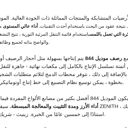
.
نتيجة عقود من البحث باستخدام أحدث التقنيات.
أداء عالي المستوى
م
رة التي تعمل باللمس
باستخدام قائمة التنقل المرئية الثورية ، تتيح التش
والواضح بذاته لجميع وظائف الماكينة.
رصف موديل 844
يتم إنتاجها بسهولة مثل أحجار الرصيف أو
أتمتة تسلسل الإنتاج بالكامل إلى مكعبات نهائية - جاهزة للنقل
 بالإضافة إلى ذلك ، تتوفر محطات الدمج لتلائم متطلبات الش
بخطوة ، يمكن توسيع نظام التصنيع إلى خط إنتاج أوتوماتيكي بالكامل.
أداء الأرز ومدة التثبيت والمعالجة المبسطة.
سيقدم فريق ZENITH المسا
استنادًا إلى خمسين عامًا من الخبرة. زينيث - شريك للأفضل.