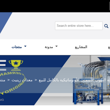

المشاريع
مدونة
منتجات
>
معدات زينيث
>
منت