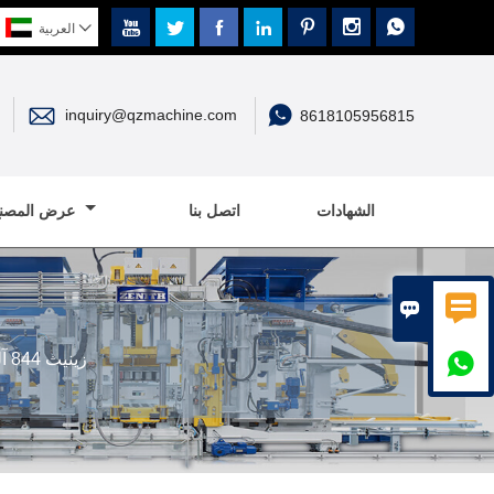








العربية


inquiry@qzmachine.com
8618105956815
الشهادات
اتصل بنا
عرض المصنع


زينيث 844 آلة الطوب الأسمنت الأوتوماتيكية بالكامل للبيع
