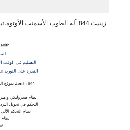
زينيث 844 آلة الطوب الأسمنت الأوتوما
Zenith
الم
التسليم في الوقت ا
القدرة على التوريد
10 مجموعات ش
نموذج العلامة التجارية رقم Zenith 844
1. نظام هيدروليكي واهتز
2. التحكم في تحويل الترد
3. نظام التحكم الآلي
4. نظام
5.