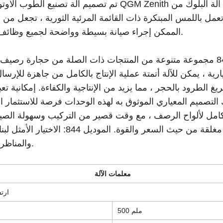
ZENITH على
الممكن إجراء صيانة بسيطة وواضحة لجميع وظائف الماكينة.
ية ، يمكن للآلة أتمتة عملية الإنتاج بالكامل من جاهزة للإرسا
الطرود بالحجر ، مما يزيد من الإنتاجية والكفاءة. إمكانية تعبئ
لتصميم المعياري الموثوق به لهذه الوحدات فرصة للاستثمار ا
لكامل لألواح الرصف ، مع وقت قصير من التركيب وسهولة الصيا
الموديل 844 يتجاوز بكثير خط الإنتاج بدورة مغلقة من حيث السعر والقوة. المود
والمناظر الطبيعية.
معلمات الآلة
ارتف
500 ملم