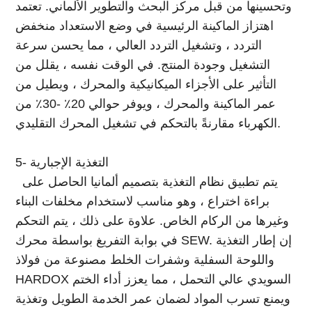
وتحسينها من قبل مركز البحث والتطوير الألماني. تعتمد
اهتزاز الماكينة الرئيسية في وضع الاستعداد منخفض
التردد ، وتشغيل التردد العالي ، مما يحسن سرعة
التشغيل وجودة المنتج. في الوقت نفسه ، يقلل من
التأثير على الأجزاء الميكانيكية والمحرك ، ويطيل من
عمر الماكينة والمحرك ، ويوفر حوالي 20٪ -30٪ من
الكهرباء مقارنةً بالتحكم في تشغيل المحرك التقليدي.
5- التغذية الإجبارية
يتم تطبيق نظام التغذية بتصميم ألمانيا الحاصل على
براءة اختراع ، وهو مناسب لاستخدام مخلفات البناء
وغيرها من الركام الخاص. علاوة على ذلك ، يتم التحكم
في بوابة التفريغ بواسطة محرك SEW. إن إطار التغذية
واللوحة السفلية وشفرات الخلط مصنوعة من فولاذ
HARDOX السويدي عالي التحمل ، مما يعزز أداء الختم
ويمنع تسرب المواد لضمان عمر الخدمة الطويل وتغذية