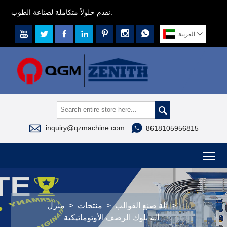
نقدم حلولاً متكاملة لصناعة الطوب.








العربية



inquiry@qzmachine.com
8618105956815
To
>
آلة صنع القوالب
>
منتجات
>
منزل
آلة بلوك الرصف الأوتوماتيكية