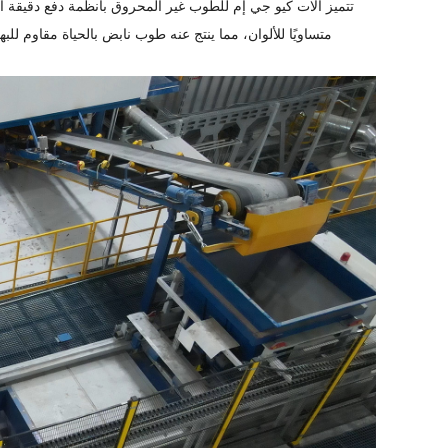
تتميز آلات كيو جي إم للطوب غير المحروق بأنظمة دفع دقيقة أوت
متساويًا للألوان، مما ينتج عنه طوب نابض بالحياة مقاوم للب