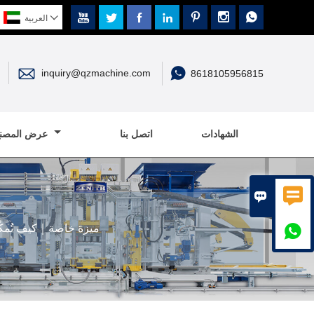








العربية


inquiry@qzmachine.com
8618105956815
الشهادات
اتصل بنا
عرض المصنع


ميزة خاصة｜كيف تُمكّ
