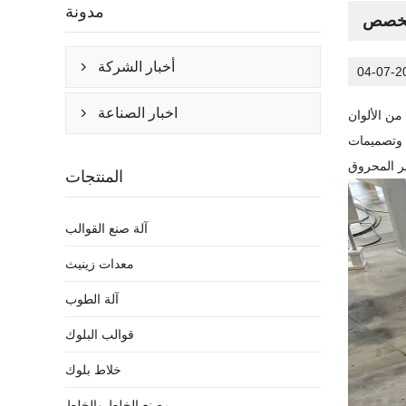
مدونة
لمخصص
أخبار الشركة

04-07-2
اخبار الصناعة
من الألوان

 وتصميمات
المنتجات
آلة صنع القوالب
معدات زينيث
آلة الطوب
قوالب البلوك
خلاط بلوك
مصنع الخلط والخلط