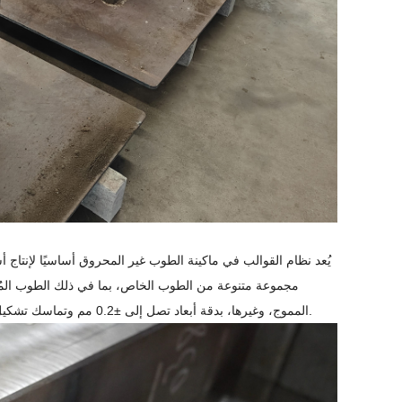
يُعد نظام القوالب في ماكينة الطوب غير المحروق أساسيًا لإنتا
مجموعة متنوعة من الطوب الخاص، بما في ذلك الطوب المُشك
المموج، وغيرها، بدقة أبعاد تصل إلى ±0.2 مم وتماسك تشكيل ممتاز. وبفضل نظام التغذية عالي الأداء، تضمن هذه الماكينات كثافة عالية وأنماطًا مفصلة.