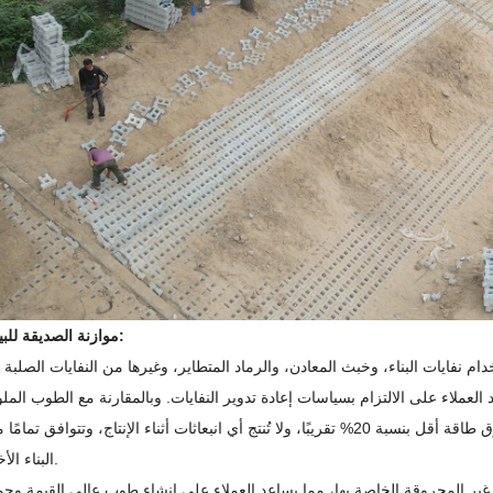
موازنة الصديقة للبيئة والتكلفة:
نفايات البناء، وخبث المعادن، والرماد المتطاير، وغيرها من النفايات الصلبة 
العملاء على الالتزام بسياسات إعادة تدوير النفايات. وبالمقارنة مع الطوب الملو
المحروق في الأفران، تستهلك عمليات إنتاج الطوب غير المحروق طاقة أقل بنسبة 20% تقريبًا، ولا تُنتج أي انبعاثات أثناء الإنتاج، و
البناء الأخضر الحالية.
 المحروقة الخاصة بها، مما يساعد العملاء على إنشاء طوب عالي القيمة وجم