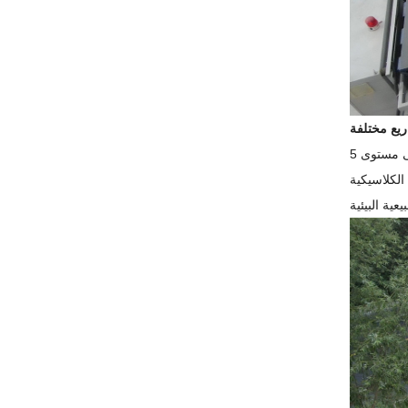
في منطقة ذات مناظر خلابة على مستوى 5A في جيانجنان، أنتجت آلة الطوب غير المحروق ZN1200S طوبًا نافذًا بحبيبات الخشب باستخدام قوالب مخصصة،