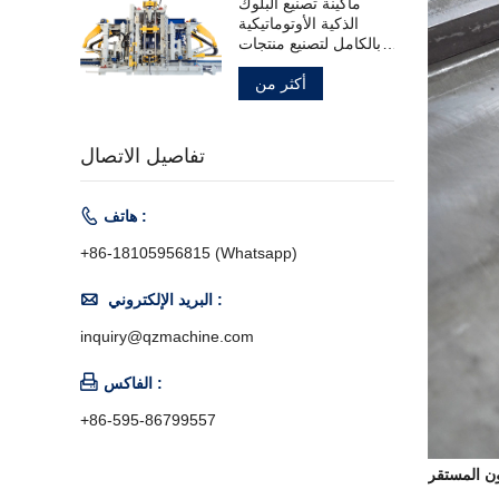
ماكينة تصنيع البلوك
الذكية الأوتوماتيكية
بالكامل لتصنيع منتجات
الخرسانة
أكثر من
تفاصيل الاتصال

هاتف :
+86-18105956815 (Whatsapp)

البريد الإلكتروني :
inquiry@qzmachine.com

الفاكس :
+86-595-86799557