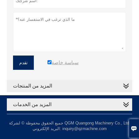
سياسة خاصة
تقدم
المزيد من المنتجات
المزيد من الخدمات
جميع الحقوق محفوظة © لشركة QGM Quangong Machinery Co., Ltd.

البريد الإلكتروني: inquiry@qzmachine.com