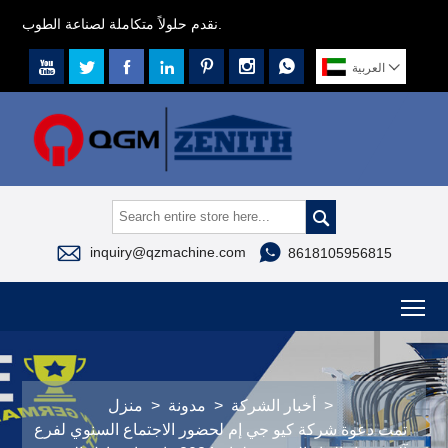
نقدم حلولاً متكاملة لصناعة الطوب.








العربية



inquiry@qzmachine.com
8618105956815
To
>
أخبار الشركة
>
مدونة
>
منزل
تمت دعوة شركة كيو جي إم لحضور الاجتماع السنوي لفرع