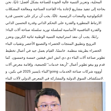
المحلية، وتعزيز التنمية عالية الجودة للصناعة بشكل أفضل؛ ثانيًا، نحن
بحاجة إلى تنفيذ مشاريع لإعادة بناء القاعدة الصناعية ومعالجة المشكلات
التكنولوجية والمعدات الرئيسية. ثالثًا، يجب أن نركز على تحسين قدرة
الارتباط المتطورة والقدرة على التحكم الذاتي وقدرة التحسين الذاتي
والقدرة التنافسية الأساسية لسلسلة توريد سلسلة صناعة آلات البناء؛
رابعًا، يجب أن ننفذ استراتيجية التنمية الوطنية ثنائية الكربون ونعزز
الترويج وتطبيق المنتجات الخضراء والتصنيع الأخضر وتقنيات البناء
الخضراء بطريقة منظمة. خامسًا، القيام بعمل جيد في أعمال تخطيط
تطوير صناعة آلات البناء دي دي اتش اتش فيفتين خمسة وخمسون. كما
قدم وو بيغو تطوير أعمال "أربعة خدمات" للجمعية، وإقامة معرض آلات
البناء بايسيز 2025 في بكين، و"going أوووه شركات صناعة الخدمات
لاستكشاف السوق الدولية والمشاركة في المعرض الدولي لآلات البناء.