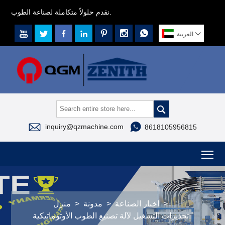
نقدم حلولاً متكاملة لصناعة الطوب.








العربية



inquiry@qzmachine.com
8618105956815
To
>
اخبار الصناعة
>
مدونة
>
منزل
تحذيرات التشغيل لآلة تصنيع الطوب الأوتوماتيكية