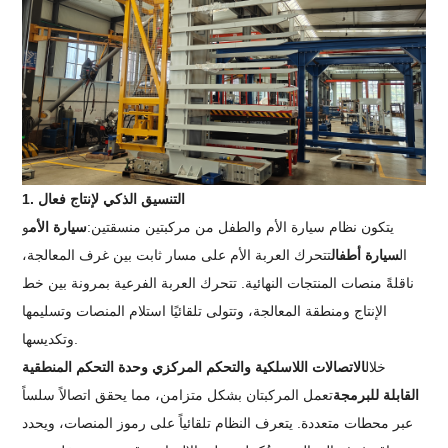
1. التنسيق الذكي لإنتاج فعال
يتكون نظام سيارة الأم والطفل من مركبتين منسقتين:
سيارة الأم
و
ال
سيارة أطفال
تتحرك العربة الأم على مسار ثابت بين غرف المعالجة،
ناقلةً منصات المنتجات النهائية. تتحرك العربة الفرعية بمرونة بين خط
الإنتاج ومنطقة المعالجة، وتتولى تلقائيًا استلام المنصات وتسليمها
وتكديسها.
خلال
الاتصالات اللاسلكية والتحكم المركزي وحدة التحكم المنطقية
القابلة للبرمجة
تعمل المركبتان بشكل متزامن، مما يحقق اتصالاً سلساً
عبر محطات متعددة. يتعرف النظام تلقائياً على رموز المنصات، ويحدد