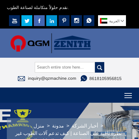
نقدم حلولاً متكاملة لصناعة الطوب.








العربية



inquiry@qzmachine.com
8618105956815
To
>
أخبار الشركة
>
مدونة
>
منزل
نظرة ثاقبة على الصناعة | كيف تدعم آلات الطوب غير