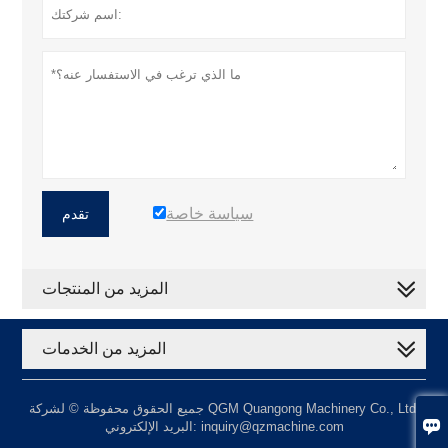
سياسة خاصة
تقدم
المزيد من المنتجات
المزيد من الخدمات
جميع الحقوق محفوظة © لشركة QGM Quangong Machinery Co., Ltd.

البريد الإلكتروني: inquiry@qzmachine.com