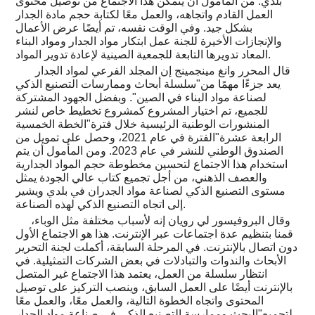
بلدي. من المأمول أن يتمكن هذا الاجتماع من توصيل محتوى
العمل القادم واتجاهه، والعمل معًا لكتابة حجم مادة الجدار
بشكل جيد. وفي الوقت نفسه، تم أيضًا عرض الأعمال
والإنجازات الأخيرة للجنة عمل ابتكار مواد الجدار ومواد البناء
المعاد تدويرها التابعة للجمعية الصينية لإعادة تدوير المواد.
قال المحرر وانغ مينجمينج إن المجلد الفرعي لمواد الجدار
يعد جزءًا مهمًا من"سلسلة أبحاث وممارسات التصنيع الذكي
لصناعة مواد البناء في الصين". وبفضل الجهود المشتركة
للجميع، تم اختيار المشروع كمشروع تخطيط خاص لنشر
المنشورات الوطنية الرئيسية خلال فترة"الخطة الخمسية
الرابعة عشرة"الفترة في عام 2021، وحصل على تمويل من
الصندوق الوطني للنشر في عام 2023. ومن المأمول أن يتم
استخدام هذا الاجتماع لتحسين مخطوطة حجم المواد الجدارية
والعصف الذهني، من أجل تجميع كتاب عالي الجودة يمثل
مستوى التصنيع الذكي لصناعة مواد الجدران في بلدي ويشير
إلى اتجاه التصنيع الذكي لهذه الصناعة.
وقال البروفيسور لي رويان إنه لأسباب مختلفة مثل الوباء،
قمنا بتنظيم عدة اجتماعات عبر الإنترنت. هذا هو الاجتماع الأول
دون اتصال بالإنترنت. في المرحلة السابقة، أكملت لجنة التحرير
الأبحاث والندوات والتبادلات في بعض الشركات التمثيلية. في
انتظار سلسلة من العمل، يعتمد هذا الاجتماع غير المتصل
بالإنترنت أيضًا على العمل السابق، وينصب التركيز على توصيل
المحتوى واتجاه الخطوة التالية، والعمل معًا، والعمل معًا
لتجميع"البحث وممارسة التصنيع الذكي في صناعة مواد الجدار