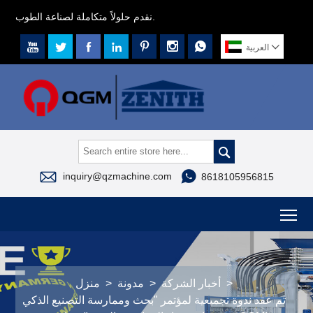
نقدم حلولاً متكاملة لصناعة الطوب.








العربية



inquiry@qzmachine.com
8618105956815
To
>
أخبار الشركة
>
مدونة
>
منزل
تم عقد ندوة تجميعية لمؤتمر "بحث وممارسة التصنيع الذكي