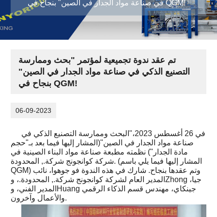
في صناعة مواد الجدار في الصين" بنجاح في QGM!
تم عقد ندوة تجميعية لمؤتمر "بحث وممارسة
التصنيع الذكي في صناعة مواد الجدار في الصين"
بنجاح في QGM!
06-09-2023
في 26 أغسطس 2023،"البحث وممارسة التصنيع الذكي في
صناعة مواد الجدار في الصين"(المشار إليها فيما بعد بـ"حجم
مادة الجدار") نظمته مطبعة صناعة مواد البناء الصينية في
شركة كوانجونج شركة., المحدودة. (المشار إليها فيما يلي باسم
QGM) وتم عقدها بنجاح. شارك في هذه الندوة فو جوهوا، نائب
المدير العام لشركة كوانجونج شركة., المحدودة.، وZhong جيا،
المدير الفني، وHuang جينكاي، مهندس قسم الذكاء الرقمي
والأعمال وآخرون.