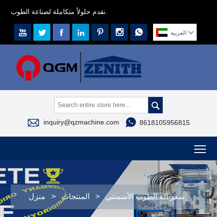
نقدم حلولاً متكاملة لصناعة الطوب.








العربية



inquiry@qzmachine.com
8618105956815
To
سعر آلة الطوب الأسمنتي
>
المنتجات
>
منزل