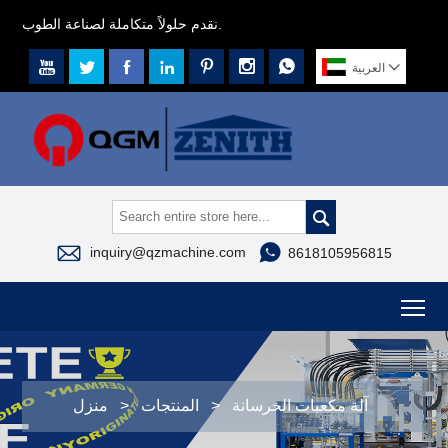
نقدم حلولاً متكاملة لصناعة الطوب.








العربية



inquiry@qzmachine.com
8618105956815
To
آلة مكعبات الخرسانة
>
المنتجات
>
منزل